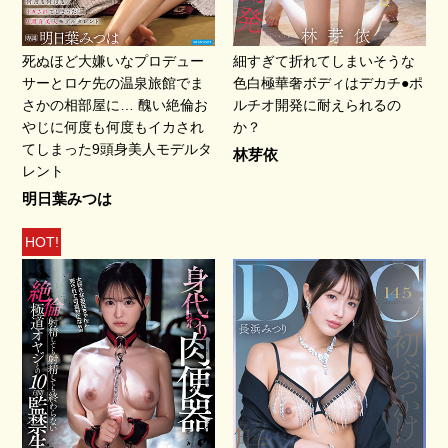
死ぬほど大嫌いなプロデュー
細すぎて折れてしまいそうな
サーとロケ先の温泉旅館でま
色白極華奢ボディはデカチ●ポ
さかの相部屋に… 醜い絶倫お
ルチオ開発に耐えられるの
やじに何度も何度もイカされ
か？
てしまった9頭身美人モデルタ
林芽依
レント
明日葉みつは
HOT!