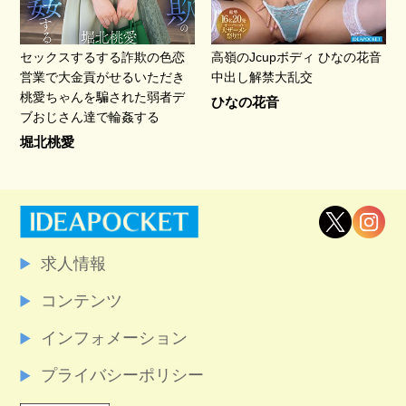
セックスするする詐欺の色恋
高嶺のJcupボディ ひなの花音
営業で大金貢がせるいただき
中出し解禁大乱交
桃愛ちゃんを騙された弱者デ
ひなの花音
ブおじさん達で輪姦する
堀北桃愛
求人情報
コンテンツ
インフォメーション
プライバシーポリシー