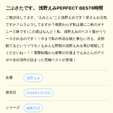
ごぶさたです。 浅野えみPERFECT BEST8時間
ご無沙汰してます。“えみとん”こと浅野えみです！皆さんお元気
ですか？ムラムラしてますか？相変わらず私は週に二桁のオナ
ニー三昧です♪この度はなんと！私、浅野えみのベスト盤がリリ
ースされるのです！！今まで私の作品を観た事ない方も、全部
観てるというツワモノもみんな野獣の浅野えみを再び堪能して
くださいね～！！電撃転職から衝撃の引退までえみとんのアイ
ポケ全出演作が詰まった究極ベストが登場！
女優
浅野えみ
発売日
2016年1月19日
シリーズ
編集作品