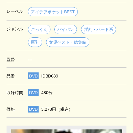
レーベル
アイデアポケットBEST
ジャンル
ごっくん
パイパン
淫乱・ハード系
巨乳
女優ベスト・総集編
監督
---
品番
DVD
IDBD689
収録時間
DVD
480分
価格
DVD
3,278円（税込）