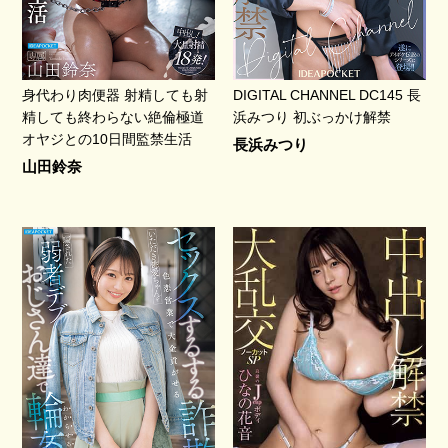
身代わり肉便器 射精しても射
DIGITAL CHANNEL DC145 長
精しても終わらない絶倫極道
浜みつり 初ぶっかけ解禁
オヤジとの10日間監禁生活
長浜みつり
山田鈴奈