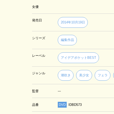
女優
発売日
2014年10月19日
シリーズ
編集作品
レーベル
アイデアポケットBEST
ジャンル
潮吹き
美少女
フェラ
監督
---
品番
DVD
IDBD573