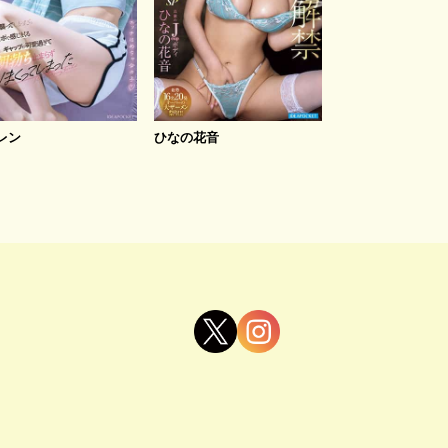
レン
ひなの花音