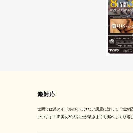
潮対応
世間では某アイドルのそっけない態度に対して「塩対
いいます！IP美女30人以上が噴きまくり漏れまくり