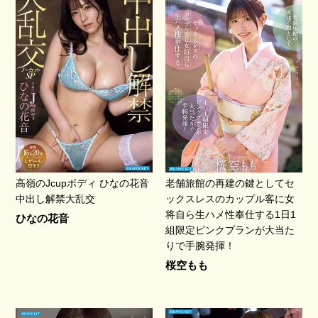
高嶺のJcupボディ ひなの花音
老舗旅館の再建の鍵としてセ
中出し解禁大乱交
ックスレスのカップル客に女
将自ら生ハメ性奉仕する1日1
ひなの花音
組限定ピンクプランが大当た
りで手腕発揮！
桜空もも