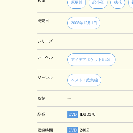
女優
原更紗
恋小夜
穂花
発売日
2008年12月1日
シリーズ
レーベル
アイデアポケットBEST
ジャンル
ベスト・総集編
監督
---
品番
DVD
IDBD170
収録時間
DVD
240分