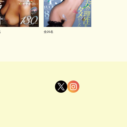
名
全26名