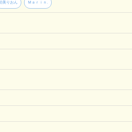
初美りおん
Ｍａｒｉｎ.