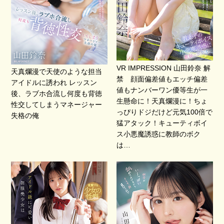
VR IMPRESSION 山田鈴奈 解
天真爛漫で天使のような担当
禁 顔面偏差値もエッチ偏差
アイドルに誘われ レッスン
値もナンバーワン優等生が一
後、ラブホ合流し何度も背徳
生懸命に！天真爛漫に！ちょ
性交してしまうマネージャー
っぴりドジだけど元気100倍で
失格の俺
猛アタック！キューティボイ
ス小悪魔誘惑に教師のボク
は…